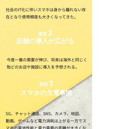
社会のIT化に伴いスマホは身から離れない存
在となり使用頻度も大きくなってきた。
2
要因
店舗の導入が広がる
今度一層の需要が伸び、将来は海外と同じく
殆どのお店や施設に導入を予想される。
3
要因
スマホの欠電事情
5G、チャット通話、SNS、カメラ、地図、
動画、ゲームなど電力消耗は上がる一方でス
マホの電池性能と電力需要の乖離が大きくな