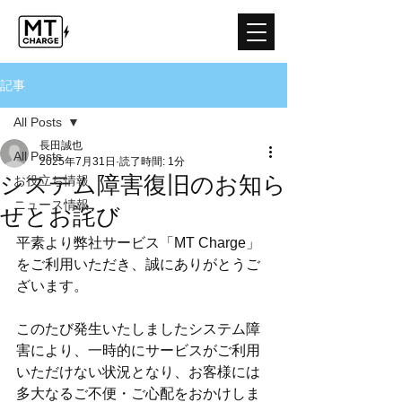
記事
All Posts
長田誠也
All Posts
2025年7月31日
読了時間: 1分
システム障害復旧のお知ら
お役立ち情報
ニュース情報
せとお詫び
平素より弊社サービス「MT Charge」
をご利用いただき、誠にありがとうご
ざいます。
このたび発生いたしましたシステム障
害により、一時的にサービスがご利用
いただけない状況となり、お客様には
多大なるご不便・ご心配をおかけしま