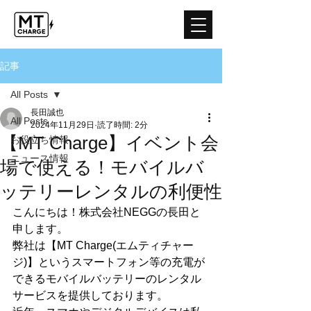
記事
All Posts
長田誠也
All Posts
2024年11月29日
読了時間: 2分
【MT Charge】イベント会
お役立ち情報
ニュース情報
場で使える！モバイルバ
ッテリーレンタルの利便性
こんにちは！株式会社NEGGの長田と
申します。
弊社は【MT Charge(エムティチャー
ジ)】というスマートフォン等の充電が
できるモバイルバッテリーのレンタル
サービスを提供しております。