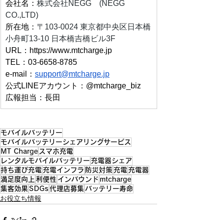
会社名：
株式会社NEGG　(NEGG 
CO.,LTD)
所在地：
〒103-0024 東京都中央区日本橋
小舟町13-10 日本橋吉橋ビル3F
URL：
https://www.mtcharge.jp
TEL：03-6658-8785
e-mail：
support@mtcharge.jp
公式LINEアカウント：@mtcharge_biz
広報担当：長田
モバイルバッテリー
モバイルバッテリーシェアリングサービス
MT Charge
スマホ充電
レンタルモバイルバッテリー
充電器シェア
持ち運び充電
充電インフラ
防災対策
充電
充電器
満足度向上
利便性
インバウンド
mtcharge
集客効果
SDGs
代理店募集
バッテリー寿命
お役立ち情報