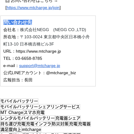
📩 お問い合わせはこちら → 
[
https://www.mtcharge.jp/join
]
問い合わせ先
会社名：
株式会社NEGG　(NEGG CO.,LTD)
所在地：
〒103-0024 東京都中央区日本橋小舟
町13-10 日本橋吉橋ビル3F
URL：
https://www.mtcharge.jp
TEL：03-6658-8785
e-mail：
support@mtcharge.jp
公式LINEアカウント：@mtcharge_biz
広報担当：長田
モバイルバッテリー
モバイルバッテリーシェアリングサービス
MT Charge
スマホ充電
レンタルモバイルバッテリー
充電器シェア
持ち運び充電
充電インフラ
防災対策
充電
充電器
満足度向上
mtcharge