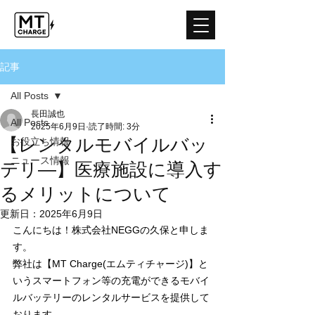
記事
All Posts
長田誠也
All Posts
2025年6月9日
読了時間: 3分
【レンタルモバイルバッ
お役立ち情報
ニュース情報
テリ―】医療施設に導入す
るメリットについて
更新日：
2025年6月9日
こんにちは！株式会社NEGGの久保と申しま
す。
弊社は【MT Charge(エムティチャージ)】と
いうスマートフォン等の充電ができるモバイ
ルバッテリーのレンタルサービスを提供して
おります。