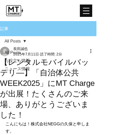
記事
All Posts
長田誠也
All Posts
2025年7月11日
読了時間: 2分
【レンタルモバイルバッ
お役立ち情報
ニュース情報
テリ―】「自治体公共
WEEK2025」にMT Charge
が出展！たくさんのご来
場、ありがとうございま
した！
こんにちは！株式会社NEGGの久保と申しま
す。