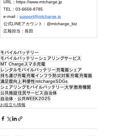
URL：
https://www.mtcharge.jp
TEL：03-6658-8785
e-mail：
support@mtcharge.jp
公式LINEアカウント：@mtcharge_biz
広報担当：長田
モバイルバッテリー
モバイルバッテリーシェアリングサービス
MT Charge
スマホ充電
レンタルモバイルバッテリー
充電器シェア
持ち運び充電
充電インフラ
防災対策
充電
充電器
満足度向上
利便性
mtcharge
SDGs
シェアリングモバイルバッテリー
大学
教育機関
公共施設
住民サービス
自治体
自治体・公共WEEK2025
お役立ち情報