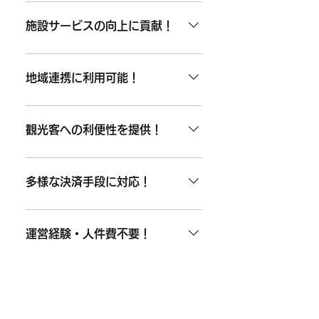
1台あたりの設置スペースが小さ
を追加できます。低リスクでスタ
いので、施設の空いたところに導
施設サービスの向上に貢献！
ートできるため、コストを抑えつ
入可能です。 また設置もコンセン
つ顧客満足度向上を目指せます。
トをさすだけなので、簡単にサー
「充電が切れそう…」という不安
※設備維持のための電気代(約100
ビスを導入できます！
を解消することで、お客様により
地域連携に利用可能！
円/月)は、設置先様負担となりま
快適な施設体験を提供できます。
す。
滞在時間の延長などにもつながる
自治体や防災センターと連携する
ため、施設サービスの向上を高め
ことで、非常時の電源ステーショ
観光客への利便性を提供！
る有効な手段となります。
ンとして活用可能です。
インバウンド旅行者が土地勘のな
い場所でもバッテリーを確保で
多様な決済手段に対応！
き、道に迷う・情報が得られない
リスクを軽減します。
クレジットカード、スマホ決済サ
ービスなど、多様な決済手段に対
運営経験・人件費不要！
応。キャッシュレス決済が主流と
なる現代に最適なサービスであ
設置後の運営に関しては弊社で行
り、ユーザーにとってストレスの
うため、設置先様側の対応は不要
災害時の緊急電源対策にも！
ない利用環境を提供できます。
です。従業員の業務負担を増やす
ことなく、新しいサービスを提供
災害時には、スマートフォンが重