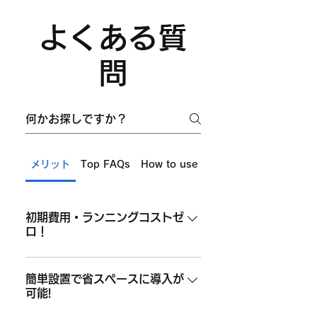
よくある質
問
メリット
Top FAQs
How to use
Payment
初期費用・ランニングコストゼ
ロ！
サービスの導入にあたり、初期費
用や月々の運用コストは一切不要
簡単設置で省スペースに導入が
可能!
です。新たな設備投資の負担な
く、店舗や施設に新しいサービス