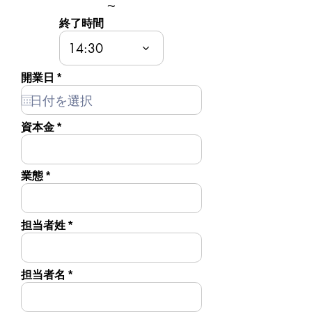
~
終了時間
14:30
r
開業日
*
e
q
u
i
資本金
r
e
d
業態
担当者姓
担当者名