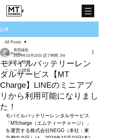
記事
All Posts
長田誠也
All Posts
2024年10月10日
読了時間: 3分
モバイルバッテリーレン
お役立ち情報
ニュース情報
タルサービス【MT
Charge】LINEのミニアプ
リから利用可能になりまし
た！
モバイルバッテリーレンタルサービス
「MTcharge（エムティーチャージ）」
を運営する株式会社NEGG（本社：東
京都中央区）は、2024年10月10日(木)