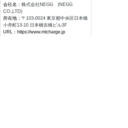
会社名：
株式会社NEGG　(NEGG 
CO.,LTD)
所在地：
〒103-0024 東京都中央区日本橋
小舟町13-10 日本橋吉橋ビル3F
URL：
https://www.mtcharge.jp
TEL：03-6658-8785
e-mail：info＠mtcharge.jp
公式LINEアカウント：@mtcharge_biz
広報担当：長田
モバイルバッテリー
モバイルバッテリーシェアリングサービス
MT Charge
スマホ充電
レンタルモバイルバッテリー
充電器シェア
持ち運び充電
充電インフラ
防災対策
充電
充電器
満足度向上
利便性
インバウンド
集客効果
代理店募集
LINE
ニュース情報