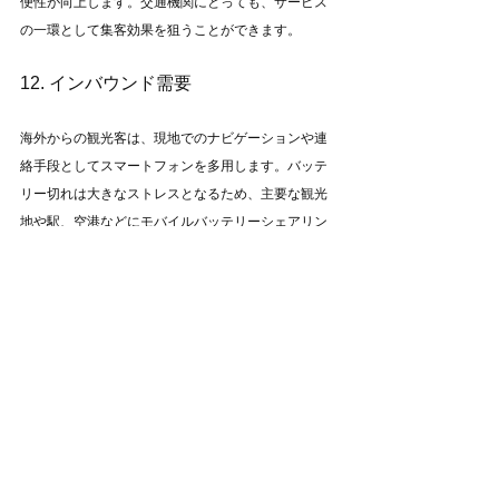
便性が向上します。交通機関にとっても、サービス
の一環として集客効果を狙うことができます。
12. インバウンド需要
海外からの観光客は、現地でのナビゲーションや連
絡手段としてスマートフォンを多用します。バッテ
リー切れは大きなストレスとなるため、主要な観光
地や駅、空港などにモバイルバッテリーシェアリン
グステーションを設置することで、観光客の利便性
を大幅に向上させることができます。これにより、
インバウンド需要を取り込み、地域の観光業の発展
にも寄与します。
まとめ
モバイルバッテリーシェアリングサービスは、日常
生活のさまざまなシチュエーションで便利に利用で
きます。観光地やイベント会場、ビジネス旅行先、