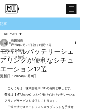
記事
All Posts
長田誠也
All Posts
2024年7月22日
読了時間: 6分
モバイルバッテリーシェ
お役立ち情報
ニュース情報
アリングが便利なシチュ
エーション12選
更新日：
2024年8月8日
　こんにちは！株式会社NEGGの長田と申します。
弊社は【MTcharge】というモバイルバッテリーシェ
アリングサービスを提供しております。
　日常生活でスマートフォンやタブレットを手放せ