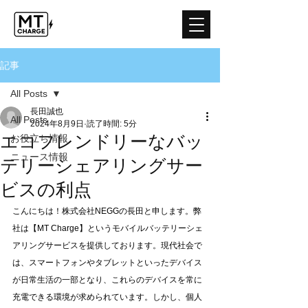
記事
All Posts
長田誠也
All Posts
2024年8月9日
読了時間: 5分
エコフレンドリーなバッ
お役立ち情報
ニュース情報
テリーシェアリングサー
ビスの利点
こんにちは！株式会社NEGGの長田と申します。弊
社は【MT Charge】というモバイルバッテリーシェ
アリングサービスを提供しております。現代社会で
は、スマートフォンやタブレットといったデバイス
が日常生活の一部となり、これらのデバイスを常に
充電できる環境が求められています。しかし、個人