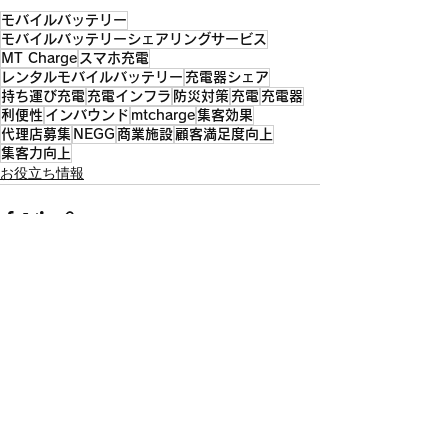
モバイルバッテリー
モバイルバッテリーシェアリングサービス
MT Charge
スマホ充電
レンタルモバイルバッテリー
充電器シェア
持ち運び充電
充電インフラ
防災対策
充電
充電器
利便性
インバウンド
mtcharge
集客効果
代理店募集
NEGG
商業施設
顧客満足度向上
集客力向上
お役立ち情報
すべて表示
最新記事