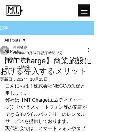
記事
All Posts
長田誠也
All Posts
2024年10月24日
読了時間: 3分
【MT Charge】商業施設に
お役立ち情報
ニュース情報
おける導入するメリット
更新日：
2024年10月25日
こんにちは！株式会社NEGGの久保と
申します。
弊社は【MT Charge(エムティチャー
ジ)】というスマートフォン等の充電が
できるモバイルバッテリーのレンタル
サービスを提供しております。
現代社会では、スマートフォンやタブ