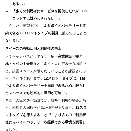
ある…」
「多くの利用者にサービスを提供したいが、8ス
ロットでは対応しきれない！」
こうしたご要望を受け、
より多くのバッテリーを収
納できる12スロットタイプの開発
に踏み切ることと
なりました。
スペースの有効活用と利便性の向上
大学キャンパスだけでなく、
駅・商業施設・観光
地・イベント会場
など、多くの人が行き交う場所で
は、設置スペースが限られていることが課題となる
ケースが多くあります。
12スロットタイプは、1台
でより多くのバッテリーを提供できるため、限られ
たスペースでも効率的に運用が可能
です。
また、人流の多い施設では、短時間利用の需要が高
く、利用者の回転率が高い傾向があります。
12スロ
ットタイプを導入することで、より多くのご利用者
様にモバイルバッテリーを提供できる環境を実現
し
ました。