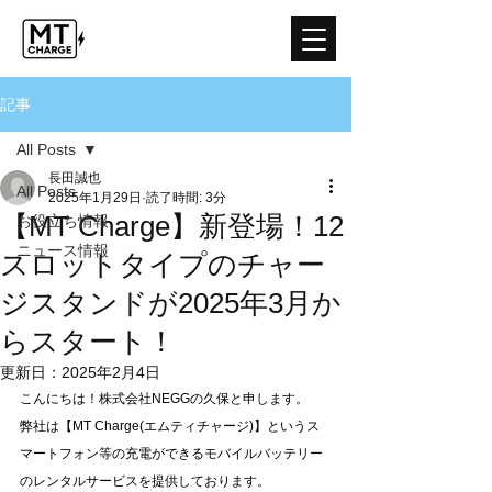
記事
All Posts
長田誠也
All Posts
2025年1月29日
読了時間: 3分
【MT Charge】新登場！12
お役立ち情報
ニュース情報
スロットタイプのチャー
ジスタンドが2025年3月か
らスタート！
更新日：
2025年2月4日
こんにちは！株式会社NEGGの久保と申します。
弊社は【MT Charge(エムティチャージ)】というス
マートフォン等の充電ができるモバイルバッテリー
のレンタルサービスを提供しております。