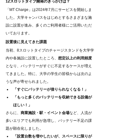
12スロットタイプ開発のきっかけは？
「MT Charge」は2024年7月にサービスを開始しま
した。大学キャンパスをはじめとするさまざまな施
設に設置が進み、多くのご利用者様にご活用いただ
いております。
設置後に見えてきた課題
当初、8スロットタイプのチャージスタンドを大学学
内や各施設に設置したところ、
想定以上の利用頻度
となり、バッテリーがすぐに不足するケースが増え
てきました。特に、大学の学生の皆様からは次のよ
うな声が寄せられました。
「すぐにバッテリーが借りられなくなる！」
「もっと多くのバッテリーを収納できる設備が
ほしい！」
さらに、
商業施設・駅・イベント会場
など、人流が
多いエリアでも利用が急増し、バッテリー不足の課
題が顕在化しました。
「設置台数を増やしたいが、スペースに限りが