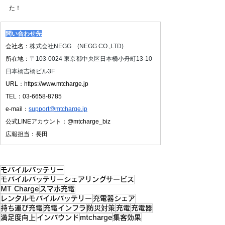
た！
問い合わせ先
会社名：
株式会社NEGG　(NEGG CO.,LTD)
所在地：
〒103-0024 東京都中央区日本橋小舟町13-10 
日本橋吉橋ビル3F
URL：
https://www.mtcharge.jp
TEL：03-6658-8785
e-mail：
support@mtcharge.jp
公式LINEアカウント：@mtcharge_biz
広報担当：長田
モバイルバッテリー
モバイルバッテリーシェアリングサービス
MT Charge
スマホ充電
レンタルモバイルバッテリー
充電器シェア
持ち運び充電
充電インフラ
防災対策
充電
充電器
満足度向上
インバウンド
mtcharge
集客効果