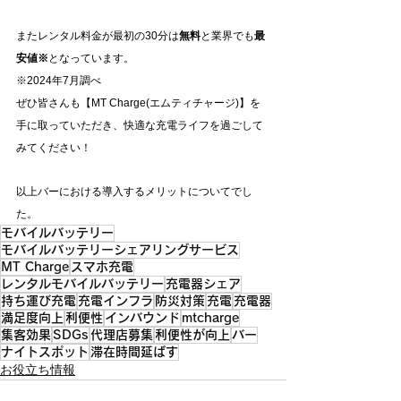
またレンタル料金が最初の30分は
無料
と業界でも
最
安値※
となっています。
※2024年7月調べ
ぜひ皆さんも【MT Charge(エムティチャージ)】を
手に取っていただき、快適な充電ライフを過ごして
みてください！
以上バーにおける導入するメリットについてでし
た。
モバイルバッテリー
モバイルバッテリーシェアリングサービス
MT Charge
スマホ充電
レンタルモバイルバッテリー
充電器シェア
持ち運び充電
充電インフラ
防災対策
充電
充電器
満足度向上
利便性
インバウンド
mtcharge
集客効果
SDGs
代理店募集
利便性が向上
バー
ナイトスポット
滞在時間延ばす
お役立ち情報