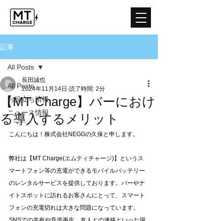
記事
All Posts
長田誠也
All Posts
2024年11月14日
読了時間: 2分
【MT Charge】バーにおけ
お役立ち情報
ニュース情報
る導入するメリット
こんにちは！株式会社NEGGの久保と申します。
弊社は【MT Charge(エムティチャージ)】というス
マートフォン等の充電ができるモバイルバッテリー
のレンタルサービスを提供しております。バーやナ
イトスポットに訪れるお客さんにとって、スマート
フォンの充電切れは大きな問題になっています。
SNSでの共有や音楽再生、友人との連絡といった場